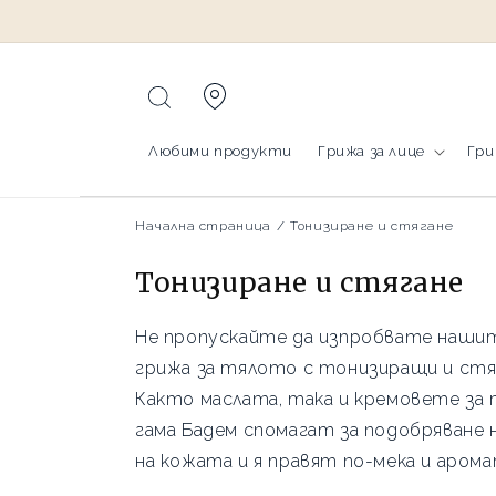
Преминаване
към
съдържанието
Любими продукти
Грижа за лице
Гри
Начална страница
/
Тонизиране и стягане
К
Тонизиране и стягане
о
Не пропускайте да изпробвате наши
л
грижа за тялото с тонизиращи и стя
е
Както маслата, така и кремовете за
к
гама Бадем спомагат за подобряване
ц
на кожата и я правят по-мека и арома
и