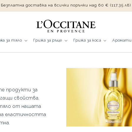
Безплатна доставка на всички поръчки над 60 €
(117,35 лв)
жа за тяло
Грижа за ръце
Грижа за коса
Аромати
те продукти за
гащи свойства.
 тяло от нашата
 на еластичността
тна.