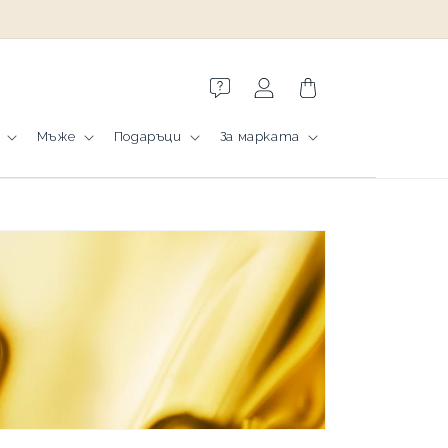
Влизане
Количка
Мъже
Подаръци
За марката