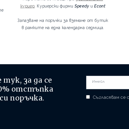
куриер
. Куриерски фирми
Speedy
и
Econt
те
Запазване на поръчки за вземане от бутик
в рамките на една календарна седмица.
тук, за да се
Имейл
0% отстъпка
си поръчка.
Съгласявам се 