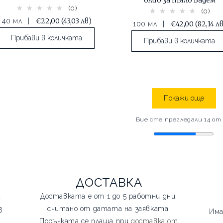
(0)
(0)
€22,00
(43,03 лв)
40 мл
|
€42,00
(82,14 л
100 мл
|
Прибави в количката
Прибави в количката
Покажи още
Вие сте прегледали 14 от
ДОСТАВКА
и
Доставката е от 1 до 5 работни дни,
з
считано от датата на заявката.
Има
Поръчката се плаща при
доставка от