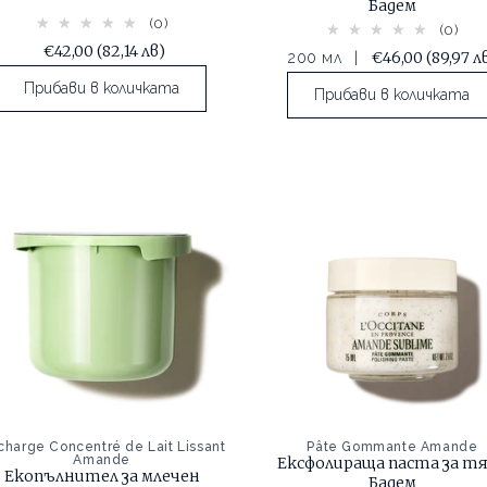
Бадем
(0)
(0)
€42,00
(82,14 лв)
€46,00
(89,97 л
200 мл
|
Прибави в количката
Прибави в количката
charge Concentré de Lait Lissant
Pâte Gommante Amande
Amande
Ексфолираща паста за т
Екопълнител за млечен
Бадем