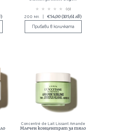
(0)
в)
€54,00
(105,61 лв)
200 мл
|
Прибави в количката
Concentré de Lait Lissant Amande
яло
Млечен концентрат за тяло