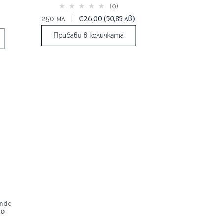
(0)
€26,00
(50,85 лв)
250 мл
|
Прибави в количката
ande
що