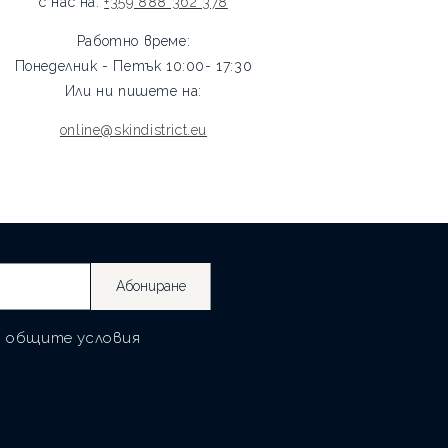
с нас на:
+359 888 362 378
Работно време:
Понеделник - Петък 10:00- 17:30
Или ни пишете на:
online@skindistrict.eu
Абониране
с
общите условия