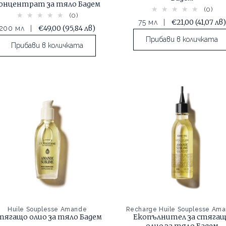
онцентрат за тяло Бадем
(0)
(0)
€21,00
(41,07 лв)
75 мл
|
€49,00
(95,84 лв)
200 мл
|
Прибави в количката
Прибави в количката
Huile Souplesse Amande
Recharge Huile Souplesse Am
тягащо олио за тяло Бадем
Екопълнител за стяга
олио за тяло Бадем