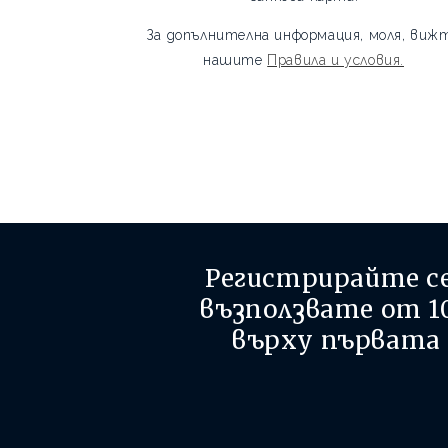
За допълнителна информация, моля, виж
нашите
Правила и условия.
Регистрирайте се 
възползвате от
1
върху първата 