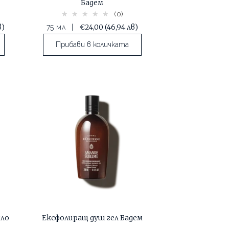
Бадем
(0)
в)
€24,00
(46,94 лв)
75 мл
|
Прибави в количката
яло
Ексфолиращ душ гел Бадем