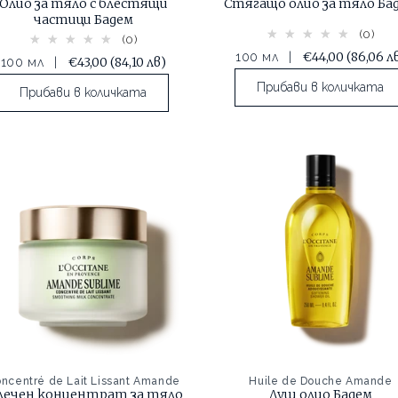
Олио за тяло с блестящи
Стягащо олио за тяло Ба
частици Бадем
(0)
(0)
€44,00
(86,06 л
100 мл
|
€43,00
(84,10 лв)
100 мл
|
Прибави в количката
Прибави в количката
ncentré de Lait Lissant Amande
Huile de Douche Amande
ечен концентрат за тяло
Душ олио Бадем