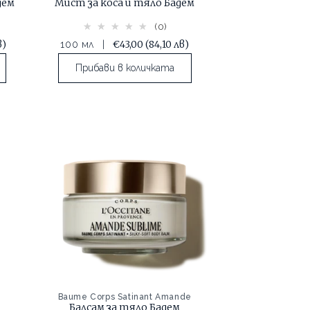
дем
Мист за коса и тяло Бадем
(0)
в)
€43,00
(84,10 лв)
100 мл
|
Прибави в количката
Baume Corps Satinant Amande
Балсам за тяло Бадем