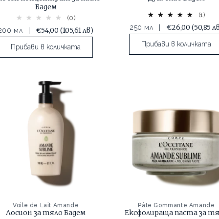
Бадем
(1)
(0)
€26,00
(50,85 л
250 мл
|
€54,00
(105,61 лв)
200 мл
|
Прибави в количката
Прибави в количката
Voile de Lait Amande
Pâte Gommante Amande
Лосион за тяло Бадем
Ексфолираща паста за т