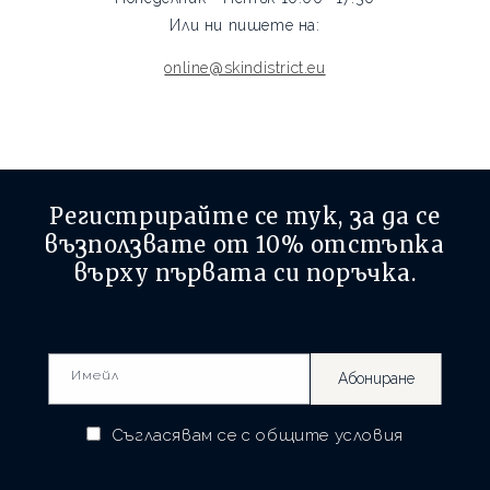
Или ни пишете на:
online@skindistrict.eu
Регистрирайте се тук, за да се
възползвате от
10% отстъпка
върху първата си поръчка.
Имейл
Абониране
Съгласявам се с
общите условия