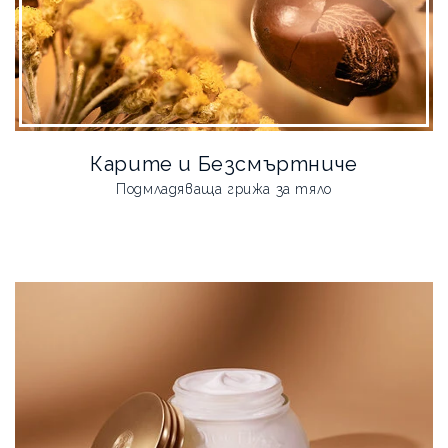
Карите и Безсмъртниче
Подмладяваща грижа за тяло