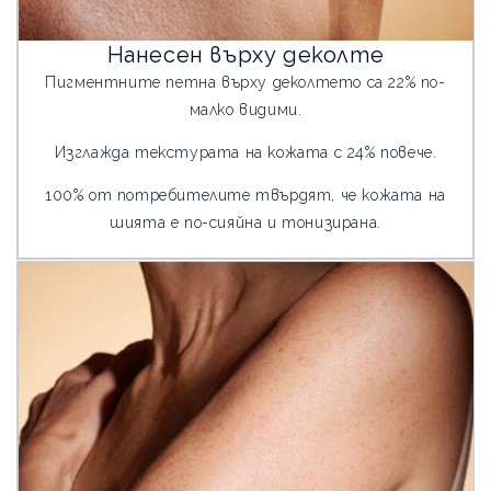
Нанесен върху деколте
Пигментните петна върху деколтето са 22% по-
малко видими.
Изглажда текстурата на кожата с 24% повече.
100% от потребителите твърдят, че кожата на
шията е по-сияйна и тонизирана.