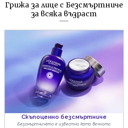
Грижа за лице с Безсмъртниче
за всяка възраст
Скъпоценно безсмъртниче
Безсмъртничето е известно като вечното