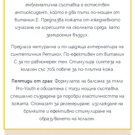
емблематична съставка е естествен
антиоксидант, който е два пъти по-мощен от
витамин Е. Предпазва кожата от ежедневното
излагане на агресиите на околната среда, като
замърсения въздух.
Предлага натурална и по-щадяща алтернатира на
синтетичния Ретинол. По-ефективен от витамин
С за по-равномерен тен. Стимулира синтеза на
колаген със 70% повече за по-плътна кожа.
Пептиди от грах:
Формулата на балсама за тяло
Pro-Youth е обогатена с тази мощна съставка,
специално създадена да подобри еластичността на
кожата. Спомагат за регенериране, изглаждане на
бръчките и ефективно стимулиране на
образуването на колаген.