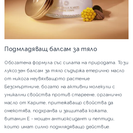
Подмладяващ балсам за тяло
Обогатена формула със силата на природата. Този
луксозен балсам за тяло съдържа етерично масло
от никога неувяхващото растение
Безсмъртниче, богато на активни молекули с
уникални свойства против стареене, органично
масло от Карите, притежаващо свойства да
омекотява, подхранва и защитава кожата,
витамин Е - мощен антиоксидант и пептиди,
които имат силно подмлядяващо действие.