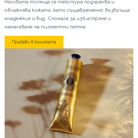
Неговата топяща се текстура подхранва и
овлажнява кожата, като същевременно възвръща
младежкия ѝ вид. Спомага за избистряне и
намаляване на пигментни петна.
Прибави в количката