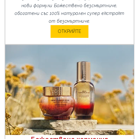
нови формули Божествено безсмъртниче,
обогатени със 100% натурален супер екстракт
от безсмъртниче.
ОТКРИЙТЕ