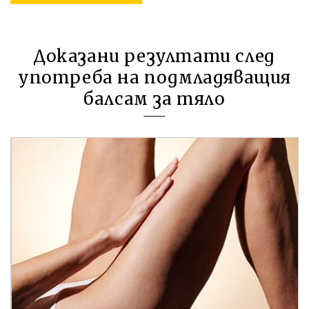
Доказани резултати след
употреба на подмладяващия
балсам за тяло