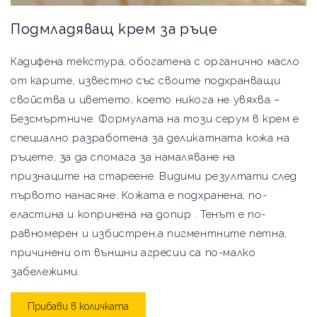
Подмладяващ крем за ръце
Кадифена текстура, обогатена с органично масло
от карите, известно със своите подхранващи
свойства и цветето, което никога не увяхва –
Безсмъртниче. Формулата на този серум в крем е
специално разработена за деликатната кожа на
ръцете, за да спомага за намаляване на
признаците на стареене. Видими резултати след
първото нанасяне. Кожата е подхранена, по-
еластина и копринена на допир . Тенът е по-
равномерен и избистрен,а пигментните петна,
причинени от външни агресии са по-малко
забележими.
Прибави в количката